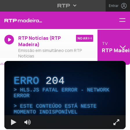
Entrar
RTP Notícias (RTP
NO AR
TV
Madeira)
RTP Madei
Emissão em simultâneo com RTP
Notícias
ERRO
204
HLS.JS FATAL ERROR - NETWORK
ERROR
ESTE CONTEÚDO ESTÁ NESTE
MOMENTO INDISPONÍVEL