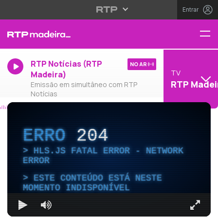
Entrar
RTP Notícias (RTP
NO AR
TV
Madeira)
RTP Madei
Emissão em simultâneo com RTP
Notícias
ERRO
204
HLS.JS FATAL ERROR - NETWORK
ERROR
ESTE CONTEÚDO ESTÁ NESTE
MOMENTO INDISPONÍVEL