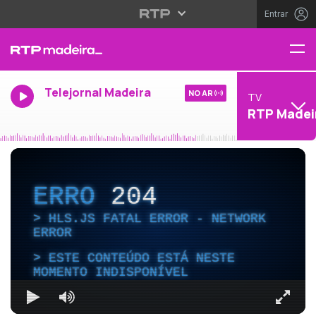
Entrar
Telejornal Madeira
NO AR
TV
RTP Madei
ERRO
204
HLS.JS FATAL ERROR - NETWORK
ERROR
ESTE CONTEÚDO ESTÁ NESTE
MOMENTO INDISPONÍVEL