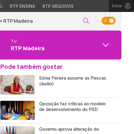
G
RTP ENSINA
RTP ARQUIVOS
Entrar
+ RTP Madeira
TV
RTP Madeira
Pode também gostar
Sónia Pereira assume as Pescas
(áudio)
Oposição faz críticas ao modelo
de desenvolvimento do PSD
Governo aprova alteração do