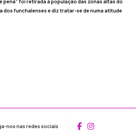
pena" foi retirada à população das zonas altas do
a dos funchalenses e diz tratar-se de numa atitude
Aceder ao Fac
Aceder ao I
ga-nos nas redes sociais