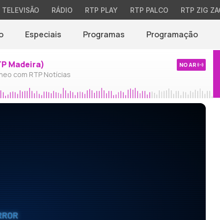
TELEVISÃO
RÁDIO
RTP PLAY
RTP PALCO
RTP ZIG ZA
o
Especiais
Programas
Programação
TP Madeira)
NO AR
neo com RTP Notícias
RROR