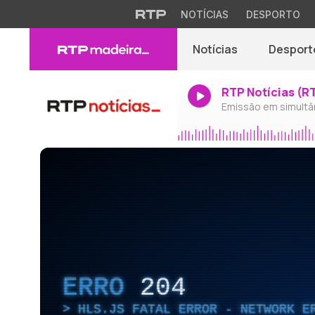
NOTÍCIAS
DESPORTO
Notícias
Desport
RTP Notícias (R
Emissão em simultâ
ERRO
204
HLS.JS FATAL ERROR - NETWORK E