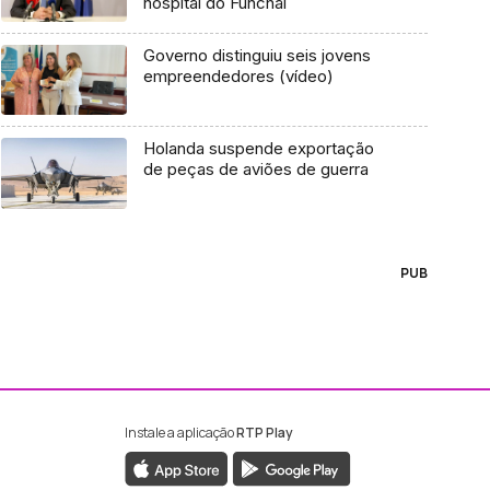
hospital do Funchal
Governo distinguiu seis jovens
empreendedores (vídeo)
Holanda suspende exportação
de peças de aviões de guerra
PUB
Instale a aplicação
RTP Play
ebook da RTP Madeira
nstagram da RTP Madeira