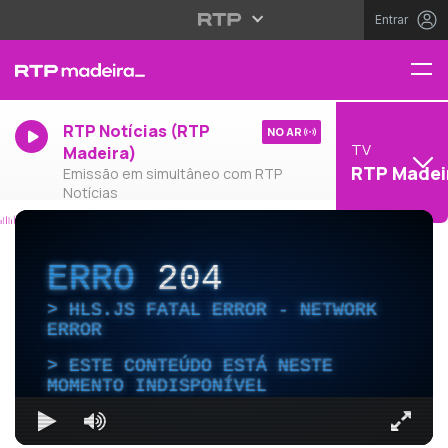
Entrar
RTP Notícias (RTP
NO AR
TV
Madeira)
RTP Madei
Emissão em simultâneo com RTP
Notícias
ERRO
204
HLS.JS FATAL ERROR - NETWORK
ERROR
ESTE CONTEÚDO ESTÁ NESTE
MOMENTO INDISPONÍVEL