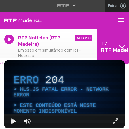
Entrar
RTP Notícias (RTP
NO AR
TV
Madeira)
RTP Madei
Emissão em simultâneo com RTP
Notícias
ERRO
204
HLS.JS FATAL ERROR - NETWORK
ERROR
ESTE CONTEÚDO ESTÁ NESTE
MOMENTO INDISPONÍVEL