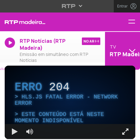
Entrar
RTP Notícias (RTP
NO AR
TV
Madeira)
RTP Madei
Emissão em simultâneo com RTP
Notícias
ERRO
204
HLS.JS FATAL ERROR - NETWORK
ERROR
ESTE CONTEÚDO ESTÁ NESTE
MOMENTO INDISPONÍVEL