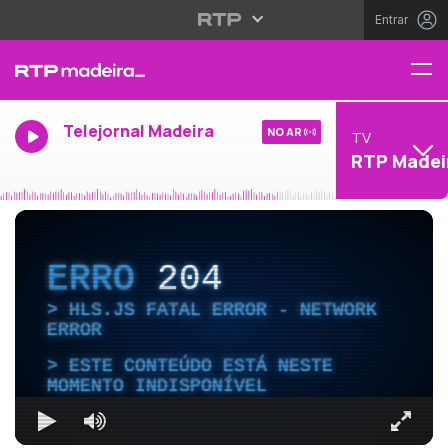
Entrar
Telejornal Madeira
NO AR
TV
RTP Madei
ERRO
204
HLS.JS FATAL ERROR - NETWORK
ERROR
ESTE CONTEÚDO ESTÁ NESTE
MOMENTO INDISPONÍVEL