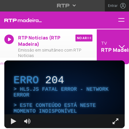
Entrar
RTP Notícias (RTP
NO AR
TV
Madeira)
RTP Madei
Emissão em simultâneo com RTP
Notícias
ERRO
204
HLS.JS FATAL ERROR - NETWORK
ERROR
ESTE CONTEÚDO ESTÁ NESTE
MOMENTO INDISPONÍVEL