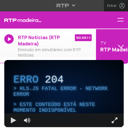
Entrar
RTP Notícias (RTP
NO AR
TV
Madeira)
RTP Madei
Emissão em simultâneo com RTP
Notícias
ERRO
204
HLS.JS FATAL ERROR - NETWORK
ERROR
ESTE CONTEÚDO ESTÁ NESTE
MOMENTO INDISPONÍVEL