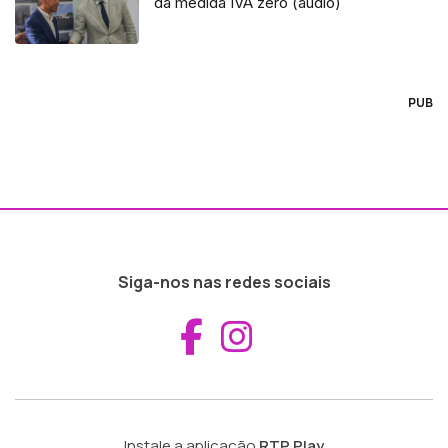
da medida IVA zero (áudio)
PUB
Siga-nos nas redes sociais
Aceder ao Fac
Aceder ao I
Instale a aplicação
RTP Play