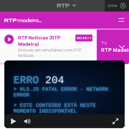
Entrar
RTP Notícias (RTP
NO AR
TV
Madeira)
RTP Madei
Emissão em simultâneo com RTP
Notícias
ERRO
204
HLS.JS FATAL ERROR - NETWORK
ERROR
ESTE CONTEÚDO ESTÁ NESTE
MOMENTO INDISPONÍVEL