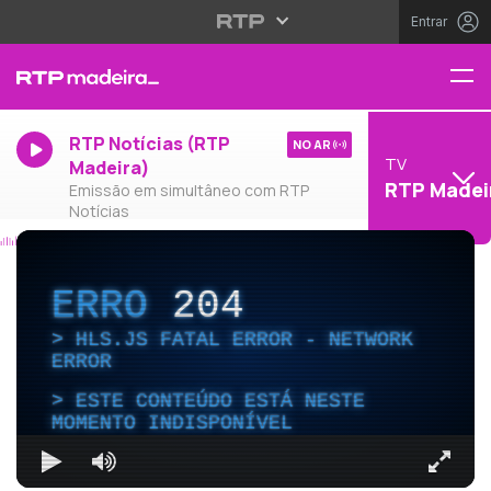
Entrar
RTP Notícias (RTP
NO AR
TV
Madeira)
RTP Madei
Emissão em simultâneo com RTP
Notícias
ERRO
204
HLS.JS FATAL ERROR - NETWORK
ERROR
ESTE CONTEÚDO ESTÁ NESTE
MOMENTO INDISPONÍVEL