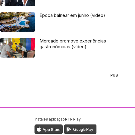
Época balnear em junho (vídeo)
Mercado promove experiências
gastronómicas (vídeo)
PUB
Instale a aplicação
RTP Play
ebook da RTP Madeira
nstagram da RTP Madeira