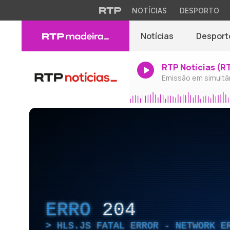
NOTÍCIAS
DESPORTO
Notícias
Desport
RTP Notícias (R
Emissão em simultâ
ERRO
204
HLS.JS FATAL ERROR - NETWORK E