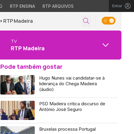
G
RTP ENSINA
RTP ARQUIVOS
Entrar
+ RTP Madeira
TV
RTP Madeira
Pode também gostar
Hugo Nunes vai candidatar-se à
liderança do Chega Madeira
(áudio)
PSD Madeira critica discurso de
António José Seguro
Bruxelas processa Portugal