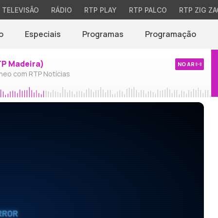
TELEVISÃO
RÁDIO
RTP PLAY
RTP PALCO
RTP ZIG ZA
o
Especiais
Programas
Programação
TP Madeira)
NO AR
neo com RTP Notícias
RROR