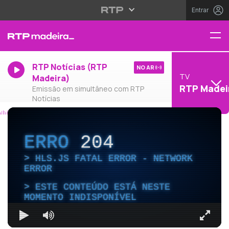
Entrar
RTP Notícias (RTP
NO AR
TV
Madeira)
RTP Madei
Emissão em simultâneo com RTP
Notícias
ERRO
204
HLS.JS FATAL ERROR - NETWORK
ERROR
ESTE CONTEÚDO ESTÁ NESTE
MOMENTO INDISPONÍVEL