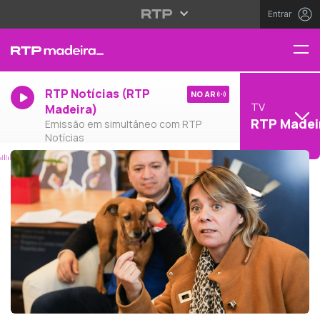
Entrar
RTP Notícias (RTP
NO AR
TV
Madeira)
RTP Madei
Emissão em simultâneo com RTP
Notícias