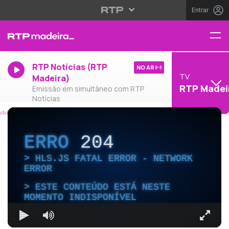
Entrar
RTP Notícias (RTP
NO AR
TV
Madeira)
RTP Madei
Emissão em simultâneo com RTP
Notícias
ERRO
204
HLS.JS FATAL ERROR - NETWORK
ERROR
ESTE CONTEÚDO ESTÁ NESTE
MOMENTO INDISPONÍVEL