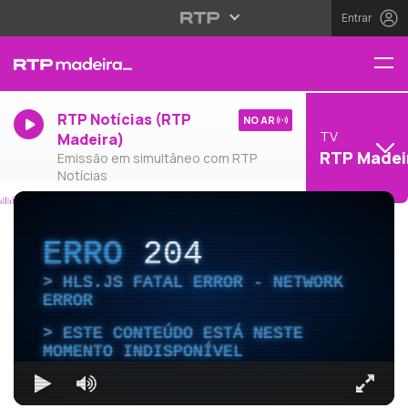
Entrar
RTP Notícias (RTP
NO AR
TV
Madeira)
RTP Madei
Emissão em simultâneo com RTP
Notícias
ERRO
204
HLS.JS FATAL ERROR - NETWORK
ERROR
ESTE CONTEÚDO ESTÁ NESTE
MOMENTO INDISPONÍVEL