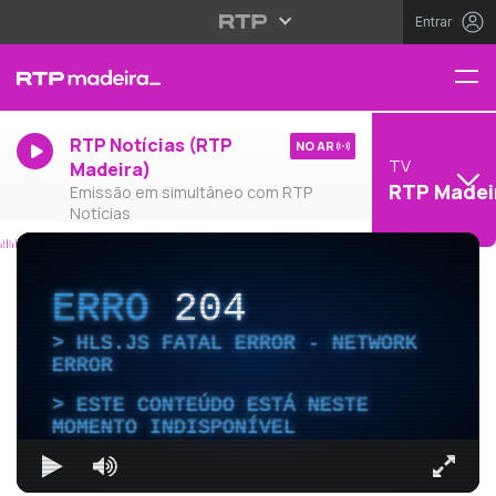
Entrar
RTP Notícias (RTP
NO AR
TV
Madeira)
RTP Madei
Emissão em simultâneo com RTP
Notícias
ERRO
204
HLS.JS FATAL ERROR - NETWORK
ERROR
ESTE CONTEÚDO ESTÁ NESTE
MOMENTO INDISPONÍVEL