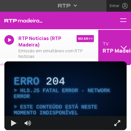
Entrar
RTP Notícias (RTP
NO AR
TV
Madeira)
RTP Madei
Emissão em simultâneo com RTP
Notícias
ERRO
204
HLS.JS FATAL ERROR - NETWORK
ERROR
ESTE CONTEÚDO ESTÁ NESTE
MOMENTO INDISPONÍVEL