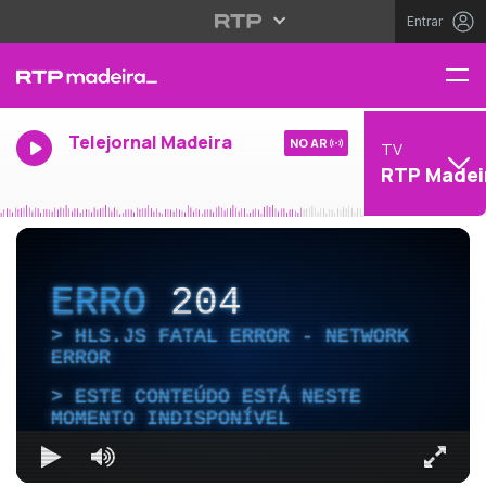
Entrar
Telejornal Madeira
NO AR
TV
RTP Madei
ERRO
204
HLS.JS FATAL ERROR - NETWORK
ERROR
ESTE CONTEÚDO ESTÁ NESTE
MOMENTO INDISPONÍVEL