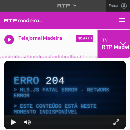
Entrar
Telejornal Madeira
NO AR
TV
RTP Madei
ERRO
204
HLS.JS FATAL ERROR - NETWORK
ERROR
ESTE CONTEÚDO ESTÁ NESTE
MOMENTO INDISPONÍVEL