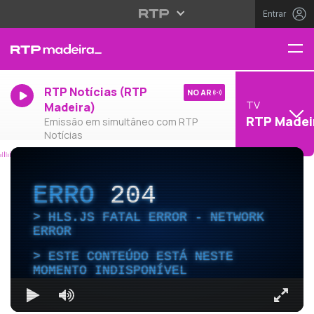
Entrar
RTP Notícias (RTP
NO AR
TV
Madeira)
RTP Madei
Emissão em simultâneo com RTP
Notícias
ERRO
204
HLS.JS FATAL ERROR - NETWORK
ERROR
ESTE CONTEÚDO ESTÁ NESTE
MOMENTO INDISPONÍVEL