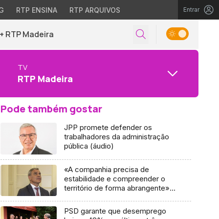
G
RTP ENSINA
RTP ARQUIVOS
Entrar
+ RTP Madeira
TV
RTP Madeira
Pode também gostar
JPP promete defender os
trabalhadores da administração
pública (áudio)
«A companhia precisa de
estabilidade e compreender o
território de forma abrangente»
(áudio)
PSD garante que desemprego