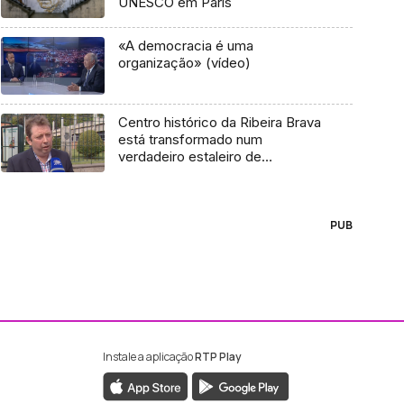
UNESCO em Paris
«A democracia é uma
organização» (vídeo)
Centro histórico da Ribeira Brava
está transformado num
verdadeiro estaleiro de
construção (áudio)
PUB
Instale a aplicação
RTP Play
ebook da RTP Madeira
nstagram da RTP Madeira