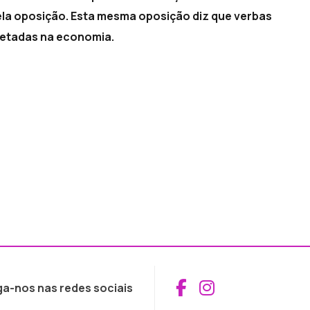
la oposição. Esta mesma oposição diz que verbas
njetadas na economia.
Aceder ao Fac
Aceder ao I
ga-nos nas redes sociais