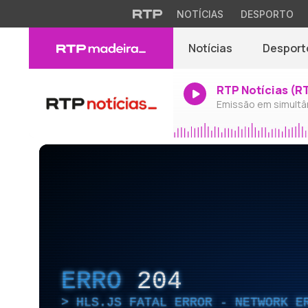
NOTÍCIAS
DESPORTO
Notícias
Desport
RTP Notícias (R
Emissão em simultâ
ERRO
204
HLS.JS FATAL ERROR - NETWORK E