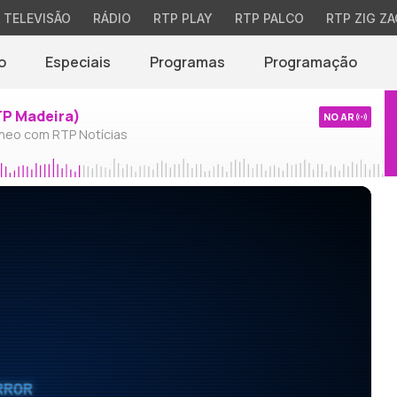
TELEVISÃO
RÁDIO
RTP PLAY
RTP PALCO
RTP ZIG ZA
o
Especiais
Programas
Programação
TP Madeira)
NO AR
neo com RTP Notícias
RROR