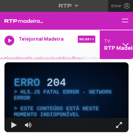
Entrar
Telejornal Madeira
NO AR
TV
RTP Madei
ERRO
204
HLS.JS FATAL ERROR - NETWORK
ERROR
ESTE CONTEÚDO ESTÁ NESTE
MOMENTO INDISPONÍVEL