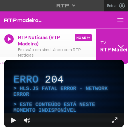
Entrar
RTP Notícias (RTP
NO AR
TV
Madeira)
RTP Madei
Emissão em simultâneo com RTP
Notícias
ERRO
204
HLS.JS FATAL ERROR - NETWORK
ERROR
ESTE CONTEÚDO ESTÁ NESTE
MOMENTO INDISPONÍVEL