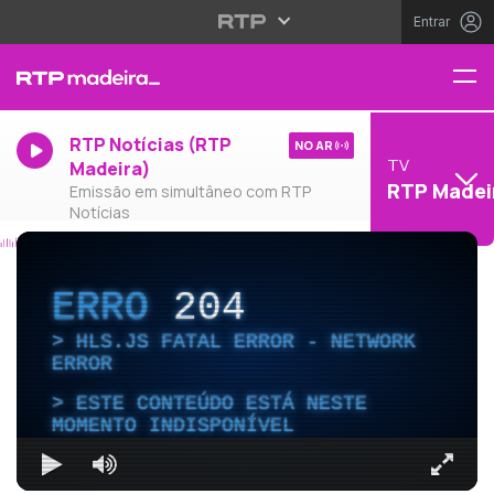
Entrar
RTP Notícias (RTP
NO AR
TV
Madeira)
RTP Madei
Emissão em simultâneo com RTP
Notícias
ERRO
204
HLS.JS FATAL ERROR - NETWORK
ERROR
ESTE CONTEÚDO ESTÁ NESTE
MOMENTO INDISPONÍVEL