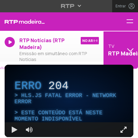
Entrar
RTP Notícias (RTP
NO AR
TV
Madeira)
RTP Madei
Emissão em simultâneo com RTP
Notícias
ERRO
204
HLS.JS FATAL ERROR - NETWORK
ERROR
ESTE CONTEÚDO ESTÁ NESTE
MOMENTO INDISPONÍVEL