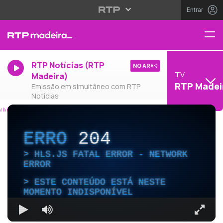
Entrar
RTP Notícias (RTP
NO AR
TV
Madeira)
RTP Madei
Emissão em simultâneo com RTP
Notícias
ERRO
204
HLS.JS FATAL ERROR - NETWORK
ERROR
ESTE CONTEÚDO ESTÁ NESTE
MOMENTO INDISPONÍVEL