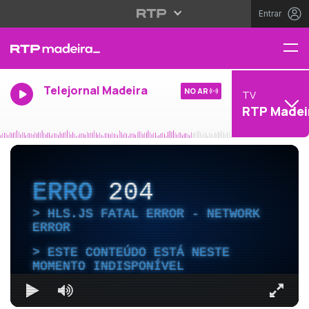
Entrar
Telejornal Madeira
NO AR
TV
RTP Madei
ERRO
204
HLS.JS FATAL ERROR - NETWORK
ERROR
ESTE CONTEÚDO ESTÁ NESTE
MOMENTO INDISPONÍVEL