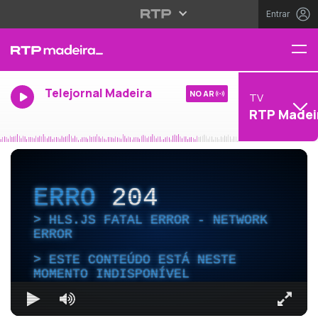
Entrar
Telejornal Madeira
NO AR
TV
RTP Madei
ERRO
204
HLS.JS FATAL ERROR - NETWORK
ERROR
ESTE CONTEÚDO ESTÁ NESTE
MOMENTO INDISPONÍVEL