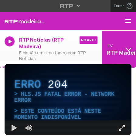
Entrar
RTP Notícias (RTP
NO AR
TV
Madeira)
RTP Madei
Emissão em simultâneo com RTP
Notícias
ERRO
204
HLS.JS FATAL ERROR - NETWORK
ERROR
ESTE CONTEÚDO ESTÁ NESTE
MOMENTO INDISPONÍVEL