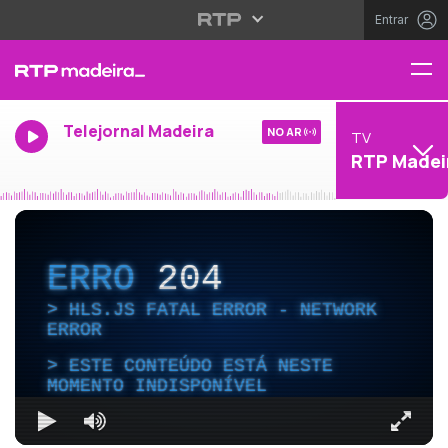
Entrar
Telejornal Madeira
NO AR
TV
RTP Madei
ERRO
204
HLS.JS FATAL ERROR - NETWORK
ERROR
ESTE CONTEÚDO ESTÁ NESTE
MOMENTO INDISPONÍVEL