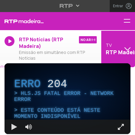
Entrar
RTP Notícias (RTP
NO AR
TV
Madeira)
RTP Madei
Emissão em simultâneo com RTP
Notícias
ERRO
204
HLS.JS FATAL ERROR - NETWORK
ERROR
ESTE CONTEÚDO ESTÁ NESTE
MOMENTO INDISPONÍVEL