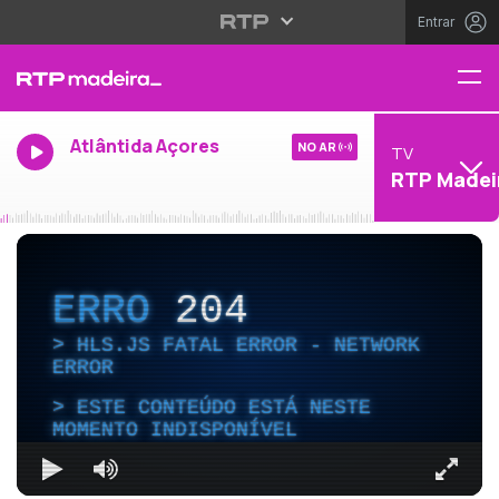
Entrar
Atlântida Açores
NO AR
TV
RTP Madei
ERRO
204
HLS.JS FATAL ERROR - NETWORK
ERROR
ESTE CONTEÚDO ESTÁ NESTE
MOMENTO INDISPONÍVEL