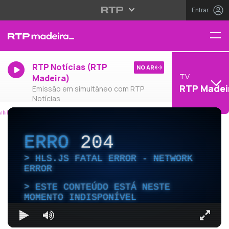
Entrar
RTP Notícias (RTP
NO AR
TV
Madeira)
RTP Madei
Emissão em simultâneo com RTP
Notícias
ERRO
204
HLS.JS FATAL ERROR - NETWORK
ERROR
ESTE CONTEÚDO ESTÁ NESTE
MOMENTO INDISPONÍVEL