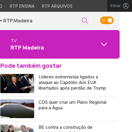
G
RTP ENSINA
RTP ARQUIVOS
Entrar
+ RTP Madeira
TV
RTP Madeira
Pode também gostar
Líderes extremistas ligados a
ataque ao Capitólio dos EUA
libertados após perdão de Trump
CDS quer criar um Plano Regional
para a Água
BE contra a construção de