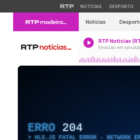
NOTÍCIAS
DESPORTO
Notícias
Desport
RTP Notícias (R
Emissão em simultâ
ERRO
204
HLS.JS FATAL ERROR - NETWORK E