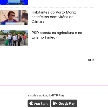
Habitantes do Porto Moniz
satisfeitos com vitória de
Câmara
PSD aposta na agricultura e no
turismo (vídeo)
PUB
Instale a aplicação
RTP Play
ebook da RTP Madeira
nstagram da RTP Madeira