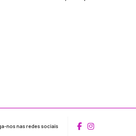
Aceder ao Fac
Aceder ao I
ga-nos nas redes sociais