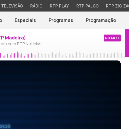
TELEVISÃO
RÁDIO
RTP PLAY
RTP PALCO
RTP ZIG ZA
o
Especiais
Programas
Programação
TP Madeira)
NO AR
neo com RTP Notícias
RROR