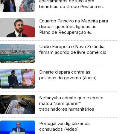
apartamentos de luxo «em
beneficio do Grupo Pestana e do
Grupo AFA» (áudio)
Eduardo Pinheiro na Madeira para
discutir questões ligadas ao
Plano de Recuperação e
Resiliência (áudio)
União Europeia e Nova Zelândia
firmam acordo de livre comércio
Dinarte dispara contra as
politicas do governo (áudio)
Netanyahu admite que exército
matou “sem querer”
trabalhadores humanitários
Portugal vai digitalizar os
consulados (vídeo)