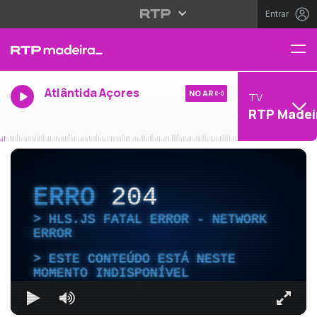
Entrar
Atlântida Açores
NO AR
TV
RTP Madei
ERRO
204
HLS.JS FATAL ERROR - NETWORK
ERROR
ESTE CONTEÚDO ESTÁ NESTE
MOMENTO INDISPONÍVEL