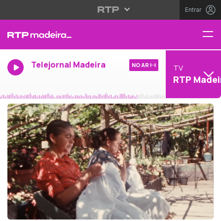
Entrar
Telejornal Madeira
NO AR
TV
RTP Madei