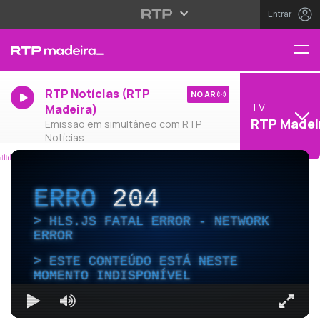
Entrar
RTP Notícias (RTP
NO AR
TV
Madeira)
RTP Madei
Emissão em simultâneo com RTP
Notícias
ERRO
204
HLS.JS FATAL ERROR - NETWORK
ERROR
ESTE CONTEÚDO ESTÁ NESTE
MOMENTO INDISPONÍVEL