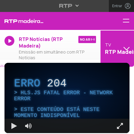
Entrar
RTP Notícias (RTP
NO AR
TV
Madeira)
RTP Madei
Emissão em simultâneo com RTP
Notícias
ERRO
204
HLS.JS FATAL ERROR - NETWORK
ERROR
ESTE CONTEÚDO ESTÁ NESTE
MOMENTO INDISPONÍVEL