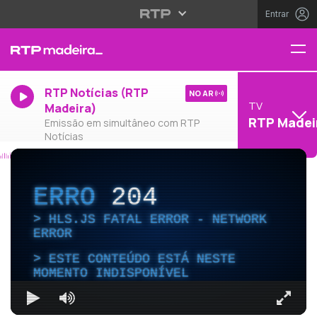
Entrar
RTP Notícias (RTP
NO AR
TV
Madeira)
RTP Madei
Emissão em simultâneo com RTP
Notícias
ERRO
204
HLS.JS FATAL ERROR - NETWORK
ERROR
ESTE CONTEÚDO ESTÁ NESTE
MOMENTO INDISPONÍVEL