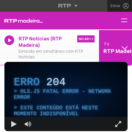
Entrar
RTP Notícias (RTP
NO AR
TV
Madeira)
RTP Madei
Emissão em simultâneo com RTP
Notícias
ERRO
204
HLS.JS FATAL ERROR - NETWORK
ERROR
ESTE CONTEÚDO ESTÁ NESTE
MOMENTO INDISPONÍVEL