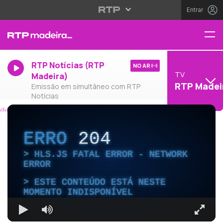
Entrar
RTP Notícias (RTP
NO AR
TV
Madeira)
RTP Madei
Emissão em simultâneo com RTP
Notícias
ERRO
204
HLS.JS FATAL ERROR - NETWORK
ERROR
ESTE CONTEÚDO ESTÁ NESTE
MOMENTO INDISPONÍVEL