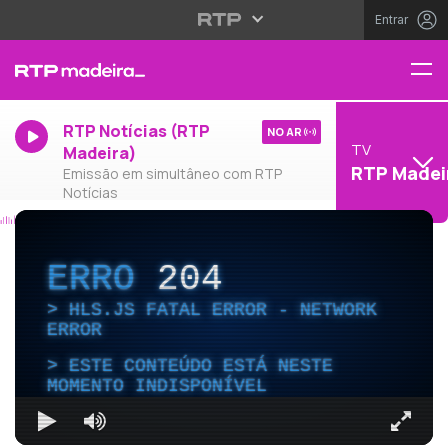
Entrar
RTP Notícias (RTP
NO AR
TV
Madeira)
RTP Madei
Emissão em simultâneo com RTP
Notícias
ERRO
204
HLS.JS FATAL ERROR - NETWORK
ERROR
ESTE CONTEÚDO ESTÁ NESTE
MOMENTO INDISPONÍVEL