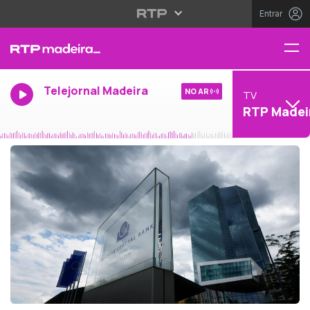
Entrar
Telejornal Madeira
NO AR
TV
RTP Madei