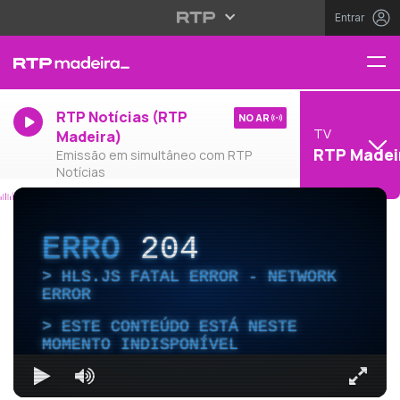
Entrar
RTP Notícias (RTP
NO AR
TV
Madeira)
RTP Madei
Emissão em simultâneo com RTP
Notícias
ERRO
204
HLS.JS FATAL ERROR - NETWORK
ERROR
ESTE CONTEÚDO ESTÁ NESTE
MOMENTO INDISPONÍVEL