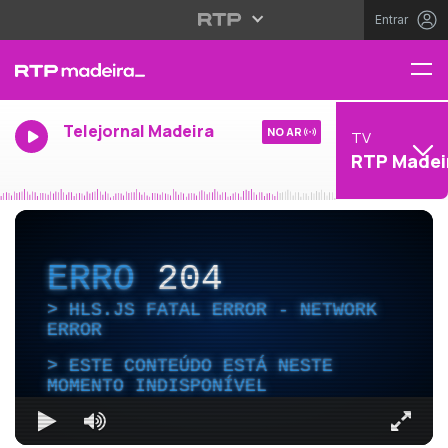
Entrar
Telejornal Madeira
NO AR
TV
RTP Madei
ERRO
204
HLS.JS FATAL ERROR - NETWORK
ERROR
ESTE CONTEÚDO ESTÁ NESTE
MOMENTO INDISPONÍVEL