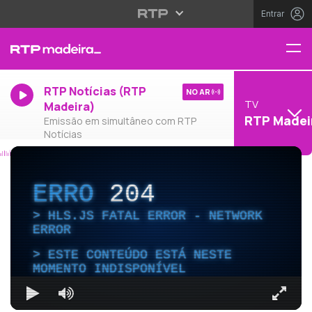
Entrar
RTP Notícias (RTP
NO AR
TV
Madeira)
RTP Madei
Emissão em simultâneo com RTP
Notícias
ERRO
204
HLS.JS FATAL ERROR - NETWORK
ERROR
ESTE CONTEÚDO ESTÁ NESTE
MOMENTO INDISPONÍVEL