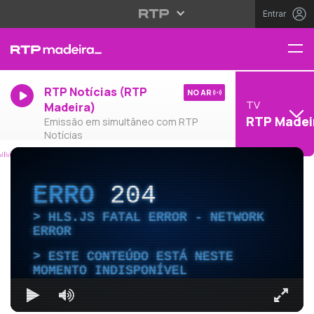
Entrar
RTP Notícias (RTP
NO AR
TV
Madeira)
RTP Madei
Emissão em simultâneo com RTP
Notícias
ERRO
204
HLS.JS FATAL ERROR - NETWORK
ERROR
ESTE CONTEÚDO ESTÁ NESTE
MOMENTO INDISPONÍVEL